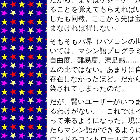
ることを覚えてもらえれば
したも同然。ここから先は
まなければ得しない。
そもそもパ界（パソコンの
いては、マシン語プログラ
自由度、難易度、満足感…
ムの比ではない。あまりに
存在しなかったほど。だか
染されてしまったのだ。
だが、賢いユーザーがいつ
るわけがない。「これでは
って来るようになった。現
たらマシン語ができるよう
ウンドをコントロールする