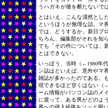
うハガキが後を断たないで
とはいえ、こんな漠然とし
というほうが無理な話。マ
では、どうするか。新日プ
ちろん、編集部がそれを知
でも「その件については、
とはできない。
いっぽう、当時（←1980
ン誌はといえば、意外やマ
雑誌が多かったのである。
現できるほど甘くはない（←
ーム情報がパソコン誌のメ
に渡って、ある男がどのよ
界への侵入経路をソッと覗