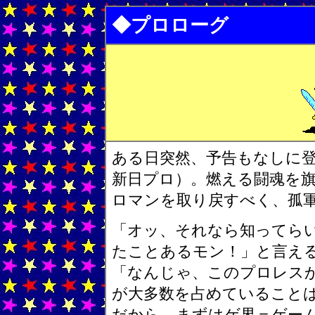
◆プロローグ
ある日突然、予告もなしに
新日プロ）。燃える闘魂を
ロマンを取り戻すべく、孤
「オッ、それなら知ってら
たことあるモン！」と言え
「なんじゃ、このプロレス
が大多数を占めていること
だから、まずはゲ界＝ゲー