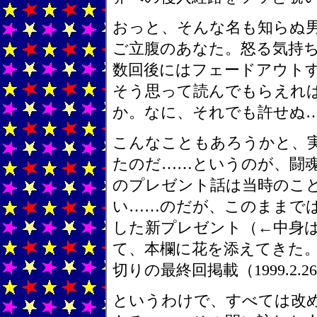
おっと、そんな名も知らぬ
ご立腹のあなた。怒る気持
数回後にはフェードアウト
そう思って読んでもらえれ
か。なに、それでも許せぬ…
こんなこともあろうかと、
たのだ……というのが、闘
のプレゼント話は当時のこ
い……のだが、このままで
した新プレゼント（←中身
て、本欄に花を添えてきた。しか
切りの最終回掲載（1999.2
というわけで、すべては改